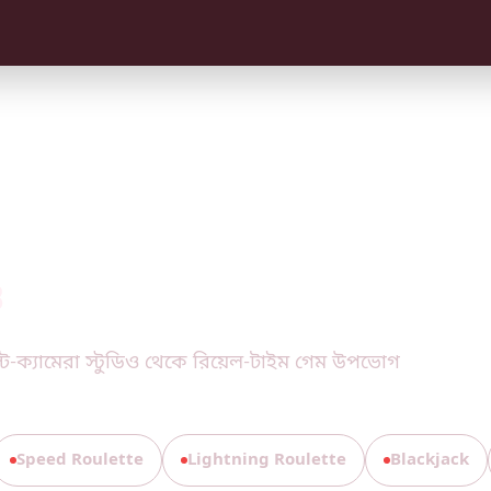
ও
ি-ক্যামেরা স্টুডিও থেকে রিয়েল-টাইম গেম উপভোগ
Speed Roulette
Lightning Roulette
Blackjack