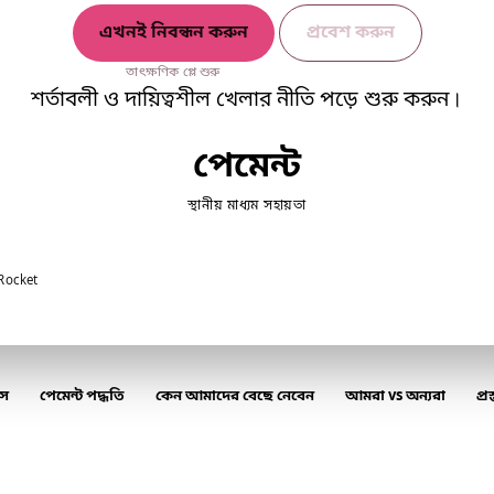
এখনই নিবন্ধন করুন
প্রবেশ করুন
তাৎক্ষণিক প্লে শুরু
শর্তাবলী ও দায়িত্বশীল খেলার নীতি পড়ে শুরু করুন।
পেমেন্ট
স্থানীয় মাধ্যম সহায়তা
Rocket
াস
পেমেন্ট পদ্ধতি
কেন আমাদের বেছে নেবেন
আমরা vs অন্যরা
প্র