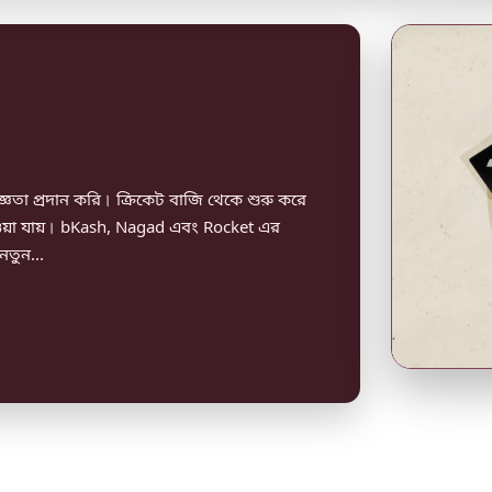
্ঞতা প্রদান করি। ক্রিকেট বাজি থেকে শুরু করে
পাওয়া যায়। bKash, Nagad এবং Rocket এর
 নতুন…