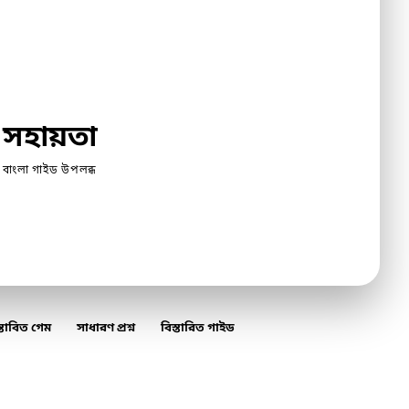
সহায়তা
বাংলা গাইড উপলব্ধ
স্তাবিত গেম
সাধারণ প্রশ্ন
বিস্তারিত গাইড